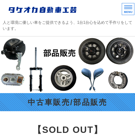
タケオカ自動車工芸｜
人と環境に優しい車をご提供できるよう、1台1台心を込めて手作りをして
います。
ホーム
TAKEOKAラインアップ
中古車販売/部品販売
不動車レスキュー
会社概要/協力店/ご質問
中古車販売/部品販売
【SOLD OUT】