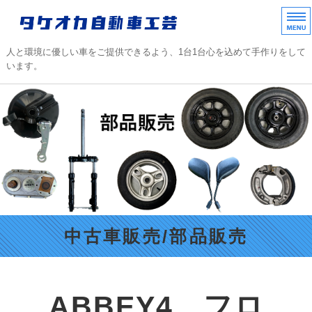
タケオカ自動車工芸｜
人と環境に優しい車をご提供できるよう、1台1台心を込めて手作りをして
います。
ホーム
TAKEOKAラインアップ
中古車販売/部品販売
不動車レスキュー
会社概要/協力店/ご質問
中古車販売/部品販売
ABBEY4 フロ