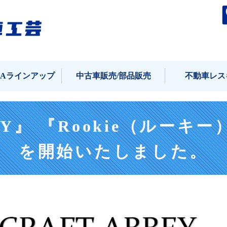
タケオカ自動車工芸｜
KAラインアップ
中古車販売/部品販売
不動車レス
BEY』 『Rookie（ルーキ
を開始いたしました。