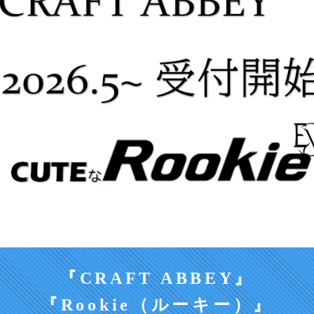
『CRAFT ABBEY』
『Rookie（ルーキー）』