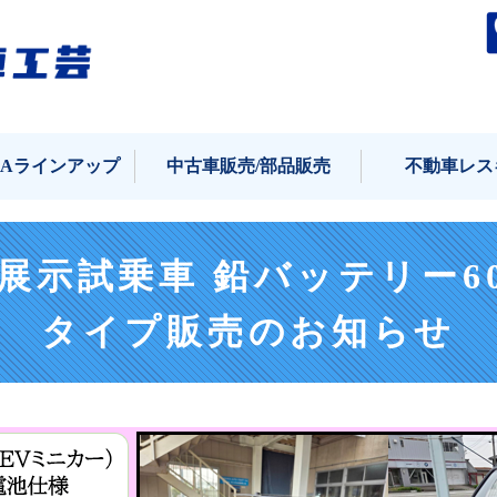
タケオカ自動車工芸｜
KAラインアップ
中古車販売/部品販売
不動車レス
キ 展示試乗車 鉛バッテリー6
タイプ販売のお知らせ