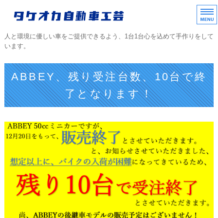
タケオカ自動車工芸｜
人と環境に優しい車をご提供できるよう、1台1台心を込めて手作りをして
います。
ホーム
ABBEY、残り受注台数、10台で終
TAKEOKAラインアップ
了となります！
中古車販売/部品販売
不動車レスキュー
会社概要/協力店/ご質問