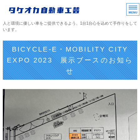
タケオカ自動車工芸｜
人と環境に優しい車をご提供できるよう、1台1台心を込めて手作りをして
います。
ホーム
BICYCLE-E・MOBILITY CITY
TAKEOKAラインアップ
EXPO 2023 展示ブースのお知ら
せ
中古車販売/部品販売
不動車レスキュー
会社概要/協力店/ご質問