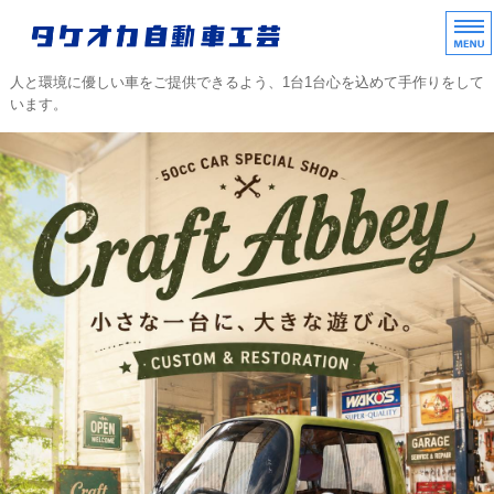
タケオカ自動車工芸｜
人と環境に優しい車をご提供できるよう、1台1台心を込めて手作りをして
います。
ホーム
TAKEOKAラインアップ
中古車販売/部品販売
不動車レスキュー
会社概要/協力店/ご質問