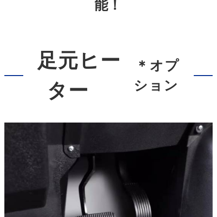
能！
足元ヒー
＊オプ
ション
ター